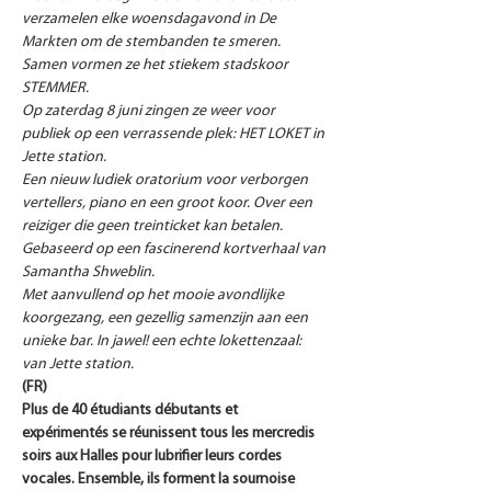
verzamelen elke woensdagavond in De 
Markten om de stembanden te smeren. 
Samen vormen ze het stiekem stadskoor 
STEMMER.

Op zaterdag 8 juni zingen ze weer voor 
publiek op een verrassende plek: HET LOKET in 
Jette station.

Een nieuw ludiek oratorium voor verborgen 
vertellers, piano en een groot koor. Over een 
reiziger die geen treinticket kan betalen. 
Gebaseerd op een fascinerend kortverhaal van 
Samantha Shweblin.

Met aanvullend op het mooie avondlijke 
koorgezang, een gezellig samenzijn aan een 
unieke bar. In jawel! een echte lokettenzaal: 
van Jette station.
(FR)
Plus de 40 étudiants débutants et 
expérimentés se réunissent tous les mercredis 
soirs aux Halles pour lubrifier leurs cordes 
vocales. Ensemble, ils forment la sournoise 