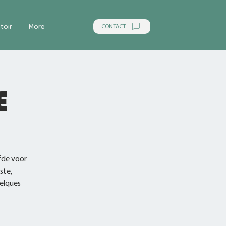
CONTACT
toir
More
E
efde voor
ste,
elques