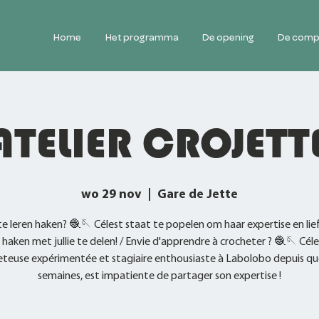
Home
Het programma
De opening
De comp
ATELIER CROJETT
wo 29 nov
  |  
Gare de Jette
e leren haken? 🧶🪡 Célest staat te popelen om haar expertise en li
 haken met jullie te delen! / Envie d'apprendre à crocheter ? 🧶🪡 Céle
eteuse expérimentée et stagiaire enthousiaste à Labolobo depuis qu
semaines, est impatiente de partager son expertise !