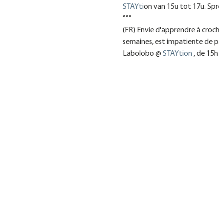
STAYti
on van 15u tot 17u. Spr
°°°
(FR) Envie d'apprendre à croc
semaines, est impatiente de p
Labolobo @ 
STAYtion
 , de 15