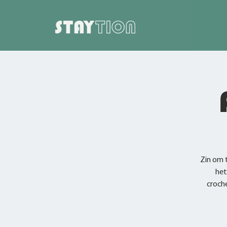
Zin om t
het
croch