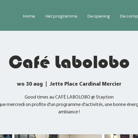
Home
Het programma
De opening
De comp
Café Labolobo
wo 30 aug
  |  
Jette Place Cardinal Mercier
Good times au CAFÉ LABOLOBO @ Staytion
ue mercredi on profite d'un programme d'activités, une bonne énerg
ambiance !