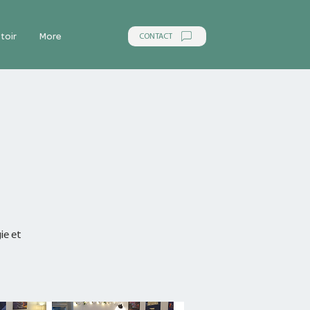
CONTACT
toir
More
ie et