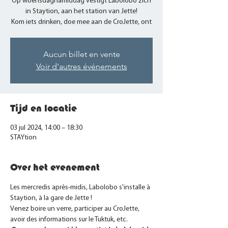
Op woensdagnamiddag vestigt Labolobo zich
in Staytion, aan het station van Jette!
Aucun billet en vente
Voir d'autres événements
Tijd en locatie
03 jul 2024, 14:00 – 18:30
STAYtion
Over het evenement
Les mercredis après-midis, Labolobo s'installe à 
Staytion, à la gare de Jette ! 
Venez boire un verre, participer au CroJette, 
avoir des informations sur le Tuktuk, etc.