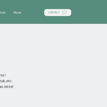
CONTACT
toir
More
te !
tuk, etc.
n Jette!