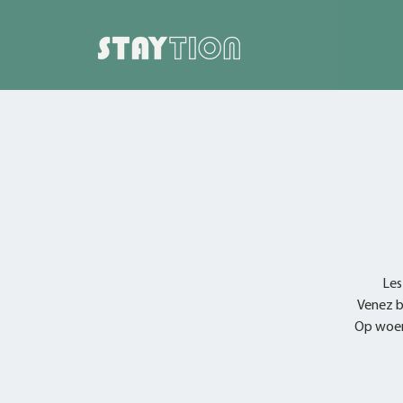
Les
Venez bo
Op woen