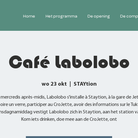
Home
Het programma
De opening
De comp
Café Labolobo
wo 23 okt
  |  
STAYtion
 mercredis après-midis, Labolobo s'installe à Staytion, à la gare de Jet
ire un verre, participer au CroJette, avoir des informations sur le Tuk
sdagnamiddag vestigt Labolobo zich in Staytion, aan het station va