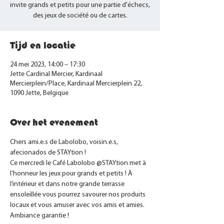
invite grands et petits pour une partie d'échecs,
des jeux de société ou de cartes.
Tijd en locatie
24 mei 2023, 14:00 – 17:30
Jette Cardinal Mercier, Kardinaal
Mercierplein/Place, Kardinaal Mercierplein 22,
1090 Jette, Belgique
Over het evenement
Chers ami.e.s de Labolobo, voisin.e.s, 
afecionados de STAYtion !
Ce mercredi le Café Labolobo @STAYtion met à 
l’honneur les jeux pour grands et petits ! À 
l’intérieur et dans notre grande terrasse 
ensoleillée vous pourrez savourer nos produits 
locaux et vous amuser avec vos amis et amies. 
Ambiance garantie !