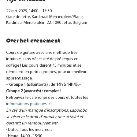
22 mrt 2023, 14:00 – 15:30
Gare de Jette, Kardinaal Mercierplein/Place,
Kardinaal Mercierplein 22, 1090 Jette, Belgium
Over het evenement
Cours de guitare avec une méthode très 
intuitive, sans nécessité de pré-requis en 
solfège ! Les cours durent 45 minutes et se 
déroulent en petits groupes, pour un meilleur 
apprentissage.
– Groupe 1 (débutants) : de 14h à 14h45,
– 
Groupe 2 (avancés) : complet !
Retrouvez le calendrier des cours et toutes les 
informations pratiques ic
i
.
En cas d’un manque d’inscriptions, Labolobo 
se réserve le droit d’annuler une activité et 
garantit un remboursement.
· Dates: Tous les mercredis
· Heure: 14:00 - 15:30