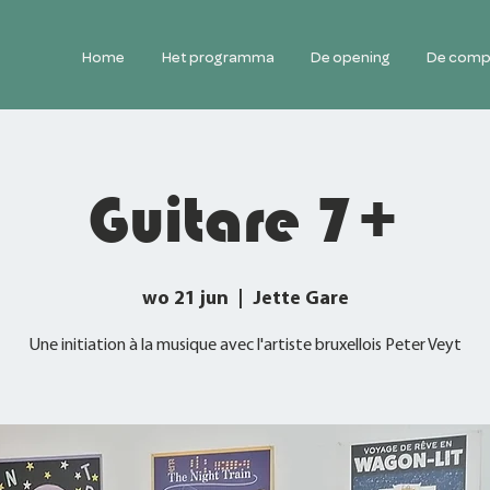
Home
Het programma
De opening
De comp
Guitare 7+
wo 21 jun
  |  
Jette Gare
Une initiation à la musique avec l'artiste bruxellois Peter Veyt