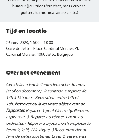
humeur (jeu, tricot/crochet, mots croisés,
guitare/harmonica, ami.e.s, etc.)
Tijd en locatie
26 nov 2023, 14:00 – 18:00
Gare de Jette - Place Cardinal Mercier, Pl.
Cardinal Mercier, 1090 Jette, Belgique
Over het evenement
Cet atelier a lieu le 4ème dimanche du mois 
(sauf en décembre).  Inscription 
sur place
 de 
14h à 15h max ; Réparation entre 14h et 
18h. 
Nettoyer ou laver votre objet avant de 
l'apporter. 
Réparer  1 petit électro (grille-pain, 
aspirateur...). Réparer ou réviser 1 gsm  ou 
ordinateur. Réparer 3 bijoux max (remplacer le 
fermoir, le fil,  l'élastique...) Raccommoder ou 
faire de petits ajustements sur 2  vêtements 