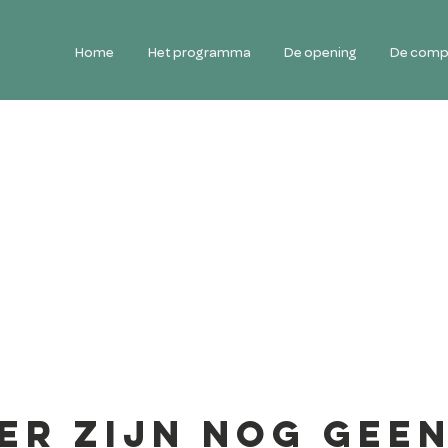
Home
Het programma
De opening
De comp
Er zijn nog gee